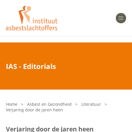
Heeft u Mesothelioom?
Men
Heeft u Asbestose?
Professionals
IAS - Editorials
Bent u arts?
Asbest en Gezondheid
Bent u werkgever of verzekeraar?
Laatste nieuws
Home
>
Asbest en Gezondheid
>
Literatuur
>
Verjaring door de jaren heen
Onze organisatie
Verjaring door de jaren heen
Veelgestelde vragen