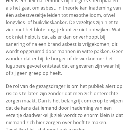
Het is een feit dat emoties bij burgers snel oplaaien
als het gaat om asbest. In theorie kan inademing van
één asbestvezeltje leiden tot mesothelioom, ofwel
longvlies- of buikvlieskanker. De vezeltjes zijn niet te
zien met het blote oog, je kunt ze niet ontwijken. Wat
ook niet helpt is dat als er dan onverhoopt bij
sanering of na een brand asbest is vrijgekomen, dit
wordt opgeruimd door mannen in witte pakken. Geen
wonder dat er bij de burger of de werknemer het
lugubere gevoel ontstaat dat er gevaren zijn waar hij
of zij geen greep op heeft.
De rol van de gezagsdrager is om het publiek alert op
risico’s te laten zijn zonder dat men zich onterechte
zorgen maakt. Dan is het belangrijk om erop te wijzen
dat de kans dat iemand door inademing van een
vezeltje daadwerkelijk ziek wordt zo enorm klein is dat
niemand zich hier zorgen over hoeft te maken.
Tegelijkertijd – dat moet ook worden