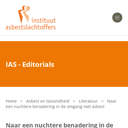
Heeft u Mesothelioom?
Men
Heeft u Asbestose?
Professionals
IAS - Editorials
Bent u arts?
Asbest en Gezondheid
Bent u werkgever of verzekeraar?
Laatste nieuws
Home
>
Asbest en Gezondheid
>
Literatuur
>
Naar
een nuchtere benadering in de omgang met asbest
Onze organisatie
Naar een nuchtere benadering in de
Veelgestelde vragen