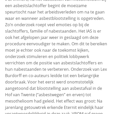
een asbestslachtoffer begint de moeizame
speurtocht naar het arbeidsverleden om na te gaan
waar en wanneer asbestblootstelling is opgetreden.
Zo’n onderzoek roept veel emoties op bij de
slachtoffers, familie of nabestaanden. Het IAS is er
ook het afgelopen jaar weer in geslaagd om deze
procedure eenvoudiger te maken. Om dit te bereiken
moet je echter ook naar de toekomst kijken,
onderzoek stimuleren en politiek lobbywerk
verrichten om de positie van asbestslachtoffers en
hun nabestaanden te verbeteren. Onderzoek van Lex
Burdorff en co-auteurs leidde tot een belangrijke
doorbraak. Voor het eerst werd onomstotelijk
aangetoond dat blootstelling aan asbestafval in de
Hof van Twente (“asbestwegen” en erven) tot
mesothelioom had geleid. Het effect was groot: Na
jarenlang getouwtrek erkende Eternit eindelijk haar
verantwoordelijkheid in deze zaak. VROM gaf groen