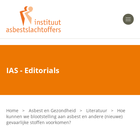
Heeft u Mesothelioom?
Men
Heeft u Asbestose?
Professionals
IAS - Editorials
Bent u arts?
Asbest en Gezondheid
Bent u werkgever of verzekeraar?
Laatste nieuws
Home
>
Asbest en Gezondheid
>
Literatuur
>
Hoe
kunnen we blootstelling aan asbest en andere (nieuwe)
Onze organisatie
gevaarlijke stoffen voorkomen?
Veelgestelde vragen