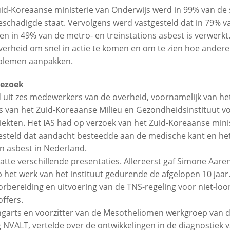
uid-Koreaanse ministerie van Onderwijs werd in 99% van de
eschadigde staat. Vervolgens werd vastgesteld dat in 79% 
 in 49% van de metro- en treinstations asbest is verwerk
erheid om snel in actie te komen en om te zien hoe andere 
blemen aanpakken.
ezoek
 uit zes medewerkers van de overheid, voornamelijk van het
rts van het Zuid-Koreaanse Milieu en Gezondheidsinstituut v
iekten. Het IAS had op verzoek van het Zuid-Koreaanse mini
eld dat aandacht besteedde aan de medische kant en het 
an asbest in Nederland.
te verschillende presentaties. Allereerst gaf Simone Aar
p het werk van het instituut gedurende de afgelopen 10 jaar.
rbereiding en uitvoering van de TNS-regeling voor niet-lo
ffers.
ongarts en voorzitter van de Mesotheliomen werkgroep van 
 NVALT, vertelde over de ontwikkelingen in de diagnostiek