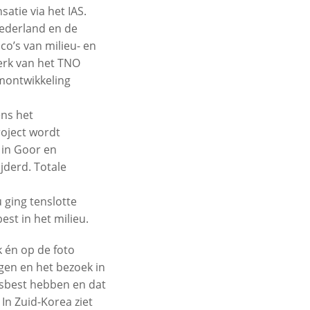
tie via het IAS.
Nederland en de
co’s van milieu- en
werk van het TNO
montwikkeling
ns het
roject wordt
 in Goor en
jderd. Totale
 ging tenslotte
st in het milieu.
k én op de foto
gen en het bezoek in
asbest hebben en dat
In Zuid-Korea ziet