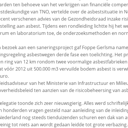
den ten behoeve van het verkrijgen van financiële compensa
tdeskundige van TNO, vertelde over de asbestsituatie in 
recent verschenen advies van de Gezondheidsraad inzake risi
elling aan asbest. Tijdens een rondleiding lichtte hij het 
trum en laboratorium toe, de onderzoeksmethoden en nor
 bezoek aan een saneringsproject gaf Foppe Gerlsma name
ngsregeling asbestwegen derde fase een toelichting. Het p
en ring van 12 km rondom twee voormalige asbestfabrieken
at vóór 2012 uit 500.000 m3 vervuilde bodem asbest is verwi
euro.
idsadviseur van het Ministerie van Infrastructuur en Milieu
overheidsbeleid ten aanzien van de risicobeheersing van asbe
egatie toonde zich zeer nieuwsgierig. Alles werd schriftelij
n honderden vragen gesteld naar aanleiding van de inleidin
n Nederland nog steeds tienduizenden schuren een dak van 
inig tot niets aan wordt gedaan leidde tot grote verbazing. 