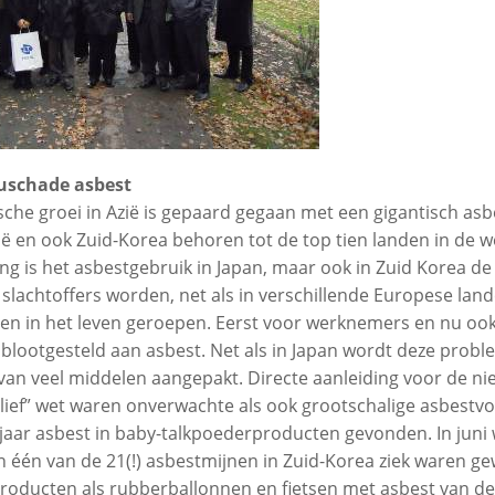
euschade asbest
e groei in Azië is gepaard gegaan met een gigantisch asbe
ië en ook Zuid-Korea behoren tot de top tien landen in de w
ng is het asbestgebruik in Japan, maar ook in Zuid Korea de 
slachtoffers worden, net als in verschillende Europese land
n in het leven geroepen. Eerst voor werknemers en nu ook
jn blootgesteld aan asbest. Net als in Japan wordt deze probl
 van veel middelen aangepakt. Directe aanleiding voor de n
ef” wet waren onverwachte als ook grootschalige asbestvo
t jaar asbest in baby-talkpoederproducten gevonden. In ju
én van de 21(!) asbestmijnen in Zuid-Korea ziek waren gew
roducten als rubberballonnen en fietsen met asbest van de 