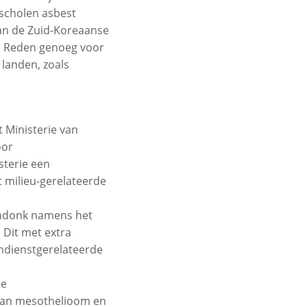
 scholen asbest
van de Zuid-Koreaanse
t. Reden genoeg voor
landen, zoals
 Ministerie van
oor
sterie een
milieu-gerelateerde
endonk namens het
 Dit met extra
ondienstgerelateerde
de
 van mesothelioom en