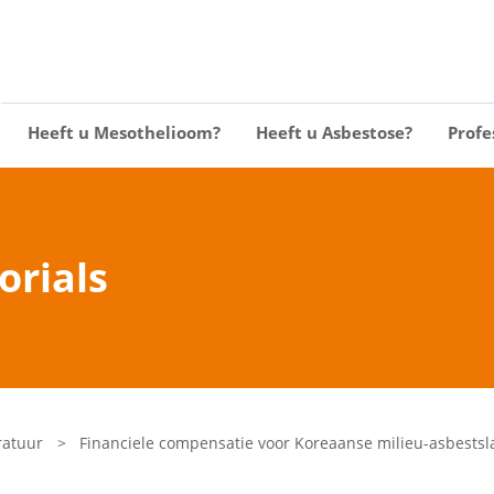
Heeft u Mesothelioom?
Heeft u Asbestose?
Profe
torials
ratuur
>
Financiele compensatie voor Koreaanse milieu-asbestslac