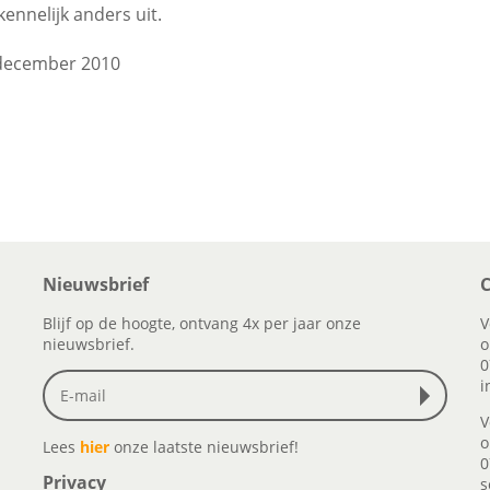
ennelijk anders uit.
december 2010
Nieuwsbrief
C
Blijf op de hoogte, ontvang 4x per jaar onze
V
nieuwsbrief.
o
0
i
V
o
Lees
hier
onze laatste nieuwsbrief!
0
Privacy
s