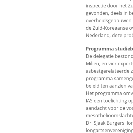
inspectie door het Z
gevonden, deels in b
overheidsgebouwen en
de Zuid-Koreaanse ov
Nederland, deze pro
Programma studieb
De delegatie bestond
Milieu, en vier expe
asbestgerelateerde z
programma samengest
beleid ten aanzien v
Het programma omvat
IAS een toelichting o
aandacht voor de voo
mesothelioomslachto
Dr. Sjaak Burgers, l
longartsenvereniging