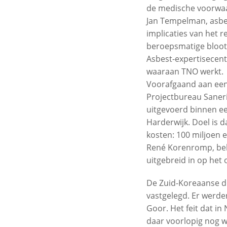
de medische voorwaar
Jan Tempelman, asbes
implicaties van het 
beroepsmatige blootst
Asbest-expertisecen
waaraan TNO werkt.
Voorafgaand aan een
Projectbureau Saneri
uitgevoerd binnen e
Harderwijk. Doel is d
kosten: 100 miljoen 
René Korenromp, bele
uitgebreid in op het 
De Zuid-Koreaanse del
vastgelegd. Er werde
Goor. Het feit dat i
daar voorlopig nog we