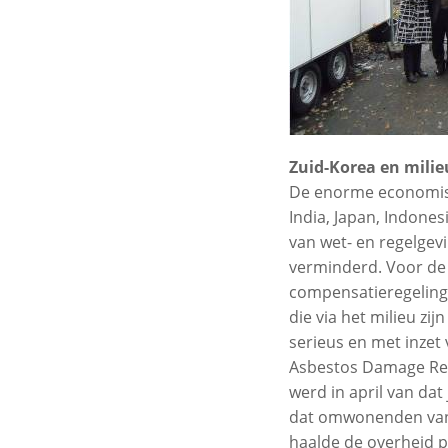
Zuid-Korea en mili
De enorme economisch
India, Japan, Indones
van wet- en regelgevi
verminderd. Voor de 
compensatieregelinge
die via het milieu zi
serieus en met inzet
Asbestos Damage Reli
werd in april van da
dat omwonenden van é
haalde de overheid p