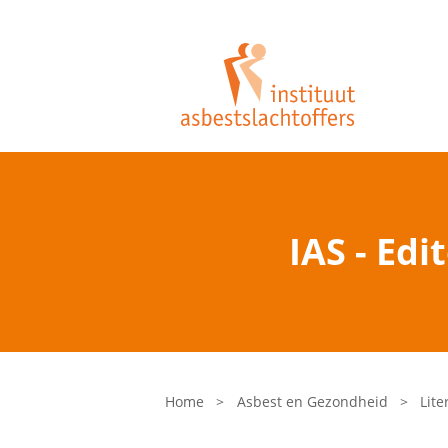
IAS - Edi
Home
>
Asbest en Gezondheid
>
Lite