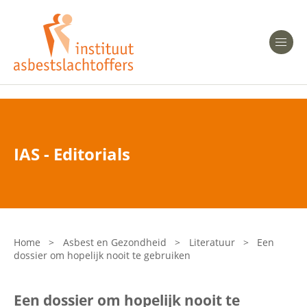
Heeft u Mesothelioom?
Men
Heeft u Asbestose?
Professionals
IAS - Editorials
Bent u arts?
Asbest en Gezondheid
Bent u werkgever of verzekeraar?
Laatste nieuws
Home
>
Asbest en Gezondheid
>
Literatuur
>
Een
dossier om hopelijk nooit te gebruiken
Onze organisatie
Een dossier om hopelijk nooit te
Veelgestelde vragen