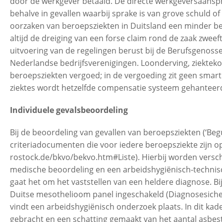
door de werkgever betaald. De directe werkgeversaansprak
behalve in gevallen waarbij sprake is van grove schuld of
oorzaken van beroepsziekten in Duitsland een minder 
altijd de dreiging van een forse claim rond de zaak zwee
uitvoering van de regelingen berust bij de Berufsgenoss
Nederlandse bedrijfsverenigingen. Loonderving, ziekteko
beroepsziekten vergoed; in de vergoeding zit geen sma
ziektes wordt hetzelfde compensatie systeem gehanteerd
Individuele gevalsbeoordeling
Bij de beoordeling van gevallen van beroepsziekten (‘Be
criteriadocumenten die voor iedere beroepsziekte zijn o
rostock.de/bkvo/bekvo.htm#Liste). Hierbij worden vers
medische beoordeling en een arbeidshygiënisch-technis
gaat het om het vaststellen van een heldere diagnose. B
Duitse mesothelioom panel ingeschakeld (Diagnosesiche
vindt een arbeidshygiënisch onderzoek plaats. In dit kad
gebracht en een schatting gemaakt van het aantal asbest