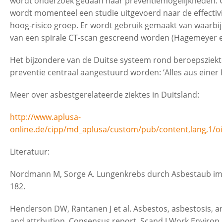
wordt onderzoek gedaan naar preventiemogelijkheden. Op
wordt momenteel een studie uitgevoerd naar de effectivi
hoog-risico groep. Er wordt gebruik gemaakt van waarbij
van een spirale CT-scan gescreend worden (Hagemeyer et
Het bijzondere van de Duitse systeem rond beroepsziekt
preventie centraal aangestuurd worden: ‘Alles aus einer 
Meer over asbestgerelateerde ziektes in Duitsland:
http://www.aplusa-
online.de/cipp/md_aplusa/custom/pub/content,lang,1/o
Literatuur:
Nordmann M, Sorge A. Lungenkrebs durch Asbestaub im T
182.
Henderson DW, Rantanen J et al. Asbestos, asbestosis, and
and attrbution. Consensus report. Scand J Work Environ 