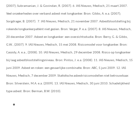
(2007); Subramanian, J. & Govindan, R. (2007). 6. IAS Nieuws, Medisch, 21 maart 2007.
Veel onzekerheden over verband asbest met longkanker. Bron: Gibbs, A. e.a. (2007);
Sorgdrager, B. (2007). 7. IAS Nieuws, Medisch, 21 november 2007. Asbestblootstelling bij
rokende longkankerpatiënt niet gezien. Bron: Verger, P. e.a. (2007). 8. IAS Nieuws, Medisch,
20 december 2007. Asbest en longkanker: een overzichtsstudie. Bron: Berry, G. & Gibbs,
G.W., (2007). 9. IAS Nieuws, Medisch, 15 mei 2008. Risicomodel voor longkanker. Bron:
Cassidy, A. e.a., (2008). 10. IAS Nieuws, Medisch, 29 december 2008. Risico op longkanker
bij laag asbestblootstellingsniveau. Bron: Pintos, J. e.a. (2008). 11. IAS Nieuws, Medisch, 15
juni 2009. Asbest en roken: een gevaarlijke combinatie. Bron: ABC, 5 juni 2009. 12. IAS
Nieuws, Medisch, 7 december 2009. Statistische asbestrisicomodellen niet betrouwbaar.
Bron: Silverstein, M.A. e.a. (2009). 13. IAS Nieuws, Medisch, 30 juni 2010. Schadelijkheid
type asbest. Bron: Berman, B.W. (2010).