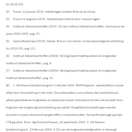
(nr 2010/10).
(2)
Trouw, 16 januari 2010: Asbestregels moeten flink op de schop.
(3)
Trouw 24 augustus 2010. Asbestslopers failliet door nieuwe regels.
(4)
Instituut Asbestslachtoffers 2010. 10 Jaar Instituut Asbestslachtoffers. Aanloop en de
jaren 2000-2009, pag. 47.
(5)
Gezondheidsraad (2010). Asbest: Risico’s van milieu- en beroepsmatige blootstelling
(nr 2010/10), pag.111.
(6)
Instituut Asbestslachtoffers (2006). Verslag Expertmeeting asbest en longkanker
Instituut Asbestslachtoffers, pag. 8.
(7)
Instituut Asbestslachtoffers (2006). Verslag Expertmeeting asbest en longkanker
Instituut Asbestslachtoffers, pag. 25.
(8)
1. IAS Nieuws Epidemiologisch 3 oktober 2005: RIVM Rapport: asbestziekten vrijwel
altijd door blootstelling in het werk: De onderzoekers concluderen dat mesothelioom,
asbest-gerelateerde longkanker en asbestose vrijwel uitsluitend worden veroorzaakt door
hoge dan wel langdurige blootstelling aan asbest. Dergelijke blootstellingen werden
(worden) vrijwel uitsluitend aangetroffen in arbeidssituaties. De sterfte bedraagt jaarlijks
778 gevallen. Bron: Agriholland Nieuws, 30 september 2005. 2. IAS Nieuws
Epidemiologisch, 23 februari 2006: 2-3% van de longkankersterfgevallen in Verenigd