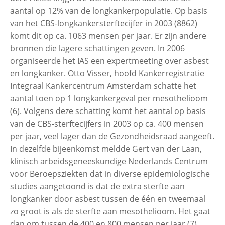
aantal op 12% van de longkankerpopulatie. Op basis
van het CBS-longkankersterftecijfer in 2003 (8862)
komt dit op ca. 1063 mensen per jaar. Er zijn andere
bronnen die lagere schattingen geven. In 2006
organiseerde het IAS een expertmeeting over asbest
en longkanker. Otto Visser, hoofd Kankerregistratie
Integraal Kankercentrum Amsterdam schatte het
aantal toen op 1 longkankergeval per mesothelioom
(6). Volgens deze schatting komt het aantal op basis
van de CBS-sterftecijfers in 2003 op ca. 400 mensen
per jaar, veel lager dan de Gezondheidsraad aangeeft.
In dezelfde bijeenkomst meldde Gert van der Laan,
klinisch arbeidsgeneeskundige Nederlands Centrum
voor Beroepsziekten dat in diverse epidemiologische
studies aangetoond is dat de extra sterfte aan
longkanker door asbest tussen de één en tweemaal
zo groot is als de sterfte aan mesothelioom. Het gaat
dan om tussen de 400 en 800 mensen per jaar (7),