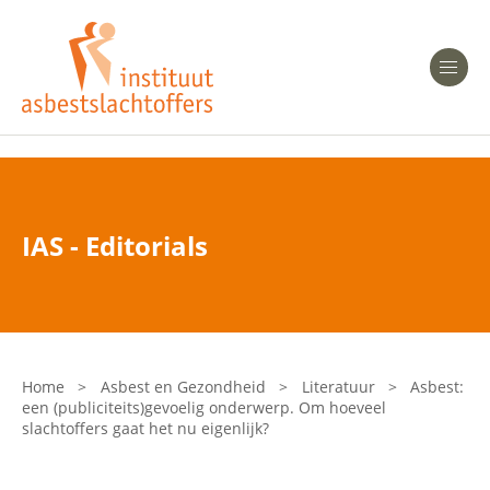
Heeft u Mesothelioom?
Men
Heeft u Asbestose?
Professionals
IAS - Editorials
Bent u arts?
Asbest en Gezondheid
Bent u werkgever of verzekeraar?
Laatste nieuws
Home
>
Asbest en Gezondheid
>
Literatuur
>
Asbest:
een (publiciteits)gevoelig onderwerp. Om hoeveel
Onze organisatie
slachtoffers gaat het nu eigenlijk?
Veelgestelde vragen