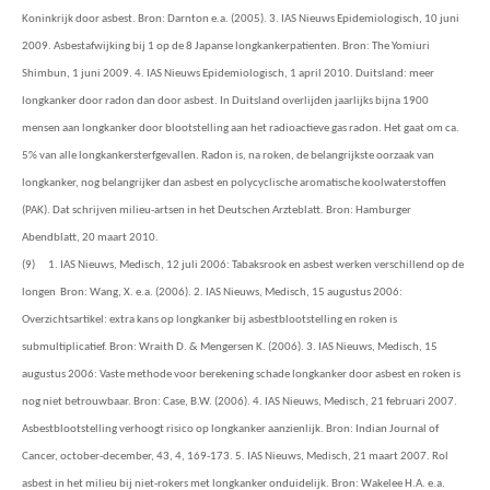
Koninkrijk door asbest. Bron: Darnton e.a. (2005). 3. IAS Nieuws Epidemiologisch, 10 juni
2009. Asbestafwijking bij 1 op de 8 Japanse longkankerpatienten. Bron: The Yomiuri
Shimbun, 1 juni 2009. 4. IAS Nieuws Epidemiologisch, 1 april 2010. Duitsland: meer
longkanker door radon dan door asbest. In Duitsland overlijden jaarlijks bijna 1900
mensen aan longkanker door blootstelling aan het radioactieve gas radon. Het gaat om ca.
5% van alle longkankersterfgevallen. Radon is, na roken, de belangrijkste oorzaak van
longkanker, nog belangrijker dan asbest en polycyclische aromatische koolwaterstoffen
(PAK). Dat schrijven milieu-artsen in het Deutschen Arzteblatt. Bron: Hamburger
Abendblatt, 20 maart 2010.
(9)
1. IAS Nieuws, Medisch, 12 juli 2006: Tabaksrook en asbest werken verschillend op de
longen
Bron: Wang, X. e.a. (2006). 2. IAS Nieuws, Medisch, 15 augustus 2006:
Overzichtsartikel: extra kans op longkanker bij asbestblootstelling en roken is
submultiplicatief. Bron: Wraith D. & Mengersen K. (2006). 3. IAS Nieuws, Medisch, 15
augustus 2006: Vaste methode voor berekening schade longkanker door asbest en roken is
nog niet betrouwbaar. Bron: Case, B.W. (2006). 4. IAS Nieuws, Medisch, 21 februari 2007.
Asbestblootstelling verhoogt risico op longkanker aanzienlijk. Bron: Indian Journal of
Cancer, october-december, 43, 4, 169-173. 5. IAS Nieuws, Medisch, 21 maart 2007. Rol
asbest in het milieu bij niet-rokers met longkanker onduidelijk. Bron: Wakelee H.A. e.a.