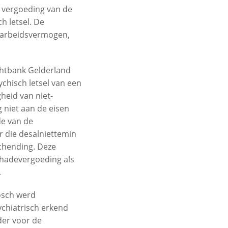
e vergoeding van de
h letsel. De
n arbeidsvermogen,
chtbank Gelderland
hisch letsel van een
heid van niet-
 niet aan de eisen
de van de
 die desalniettemin
schending. Deze
chadevergoeding als
.
osch werd
ychiatrisch erkend
der voor de