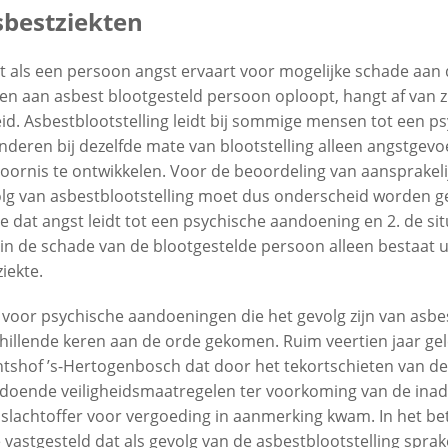
sbestziekten
 als een persoon angst ervaart voor mogelijke schade aan 
n aan asbest blootgesteld persoon oploopt, hangt af van zi
id. Asbestblootstelling leidt bij sommige mensen tot een p
anderen bij dezelfde mate van blootstelling alleen angstgev
toornis te ontwikkelen. Voor de beoordeling van aansprakeli
olg van asbestblootstelling moet dus onderscheid worden 
atie dat angst leidt tot een psychische aandoening en 2. de si
rin de schade van de blootgestelde persoon alleen bestaat u
iekte.
voor psychische aandoeningen die het gevolg zijn van asbest
hillende keren aan de orde gekomen. Ruim veertien jaar gel
htshof ’s-Hertogenbosch
dat door het tekortschieten van de
ldoende veiligheidsmaatregelen ter voorkoming van de ina
slachtoffer voor vergoeding in aanmerking kwam. In het be
vastgesteld dat als gevolg van de asbestblootstelling sprak