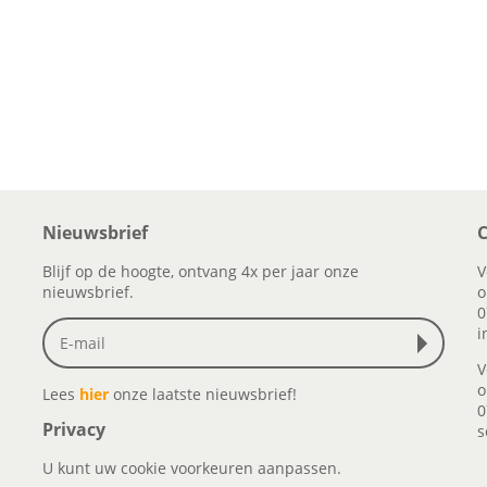
Nieuwsbrief
C
Blijf op de hoogte, ontvang 4x per jaar onze
V
nieuwsbrief.
o
0
i
V
o
Lees
hier
onze laatste nieuwsbrief!
0
Privacy
s
U kunt uw cookie voorkeuren aanpassen.