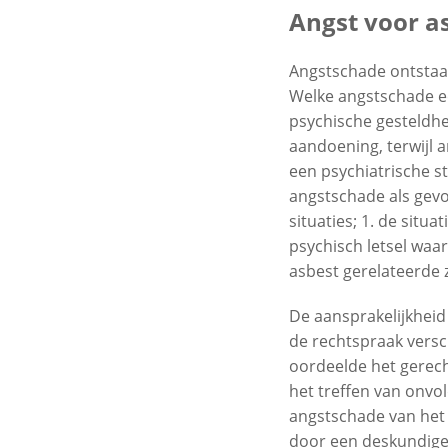
Angst voor a
Angstschade ontstaat
Welke angstschade ee
psychische gesteldhe
aandoening, terwijl 
een psychiatrische s
angstschade als gev
situaties; 1. de situ
psychisch letsel waa
asbest gerelateerde z
De aansprakelijkheid 
de rechtspraak versc
oordeelde het
gerec
het treffen van onvo
angstschade van het 
door een deskundige 