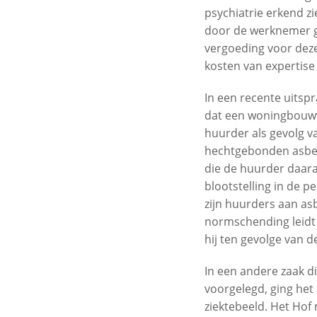
psychiatrie erkend z
door de werknemer ge
vergoeding voor deze
kosten van expertise
In een recente uitsp
dat een woningbouwv
huurder als gevolg v
hechtgebonden asbest
die de huurder daaraa
blootstelling in de 
zijn huurders aan as
normschending leidt
hij ten gevolge van 
In een andere zaak d
voorgelegd, ging het
ziektebeeld. Het Hof