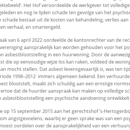
iektebeeld’. Het Hof veroordeelde de werkgever tot volledig
leden en nog te lijden schade ten gevolge van het psychisc
 schade bestaat uit de kosten van behandeling, verlies aa
 en verhaal, en smartengeld.
raak van 6 april 2022 oordeelde de kantonrechter van de re
ereniging aansprakelijk kan worden gehouden voor het psyc
an asbestblootstelling in een huurwoning. Door de aanwezig
 die op eenvoudige wijze los kan raken, voldeed de woning
n mocht stellen. Dat asbest levensgevaarlijk is, was ten tij
periode 1998–2012 immers algemeen bekend. Een verhuurder
best blootstelt, maakt zich schuldig aan een ernstige norm
 ertoe dat de huurder aanspraak kan maken op volledige s
de asbestblootstelling een psychische aandoening ontwikkelt
ie op 15 september 2015 aan het gerechtshof ’s-Hertogenb
 om angstgevoelens, waarbij er geen sprake was van een ps
 moest oordelen over de aansprakelijkheid van een verhuur