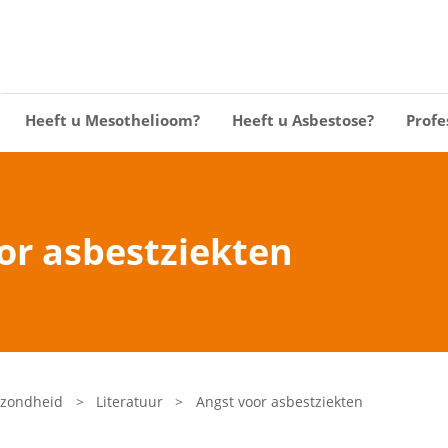
Heeft u Mesothelioom?
Heeft u Asbestose?
Profe
or asbestziekten
ezondheid
>
Literatuur
>
Angst voor asbestziekten