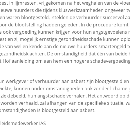
est in lijmresten, vrijgekomen na het weghalen van de vlo
nieuwe huurders die tijdens kluswerkzaamheden ongeveer 
sten waren blootgesteld, stelden de verhuurder succesvol aa
door de blootstelling hadden geleden. In de procedure komt
 ook vergoeding kunnen krijgen voor hun angstgevoelens nu z
est en zij mogelijk ernstige gezondheidsschade kunnen opl
de van wel en kende aan de nieuwe huurders smartengeld t
gezondheidsklachten. De omstandigheid dat één van beide 
t Hof aanleiding om aan hem een hogere schadevergoeding
n werkgever of verhuurder aan asbest zijn blootgesteld en
ziekte, kunnen onder omstandigheden ook zonder lichamelijk
 ziektebeeld, hun angstschade verhalen. Het antwoord op de
worden verhaald, zal afhangen van de specifieke situatie, w
 omstandigheden is blootgesteld aan asbest.
beleidsmedewerker IAS