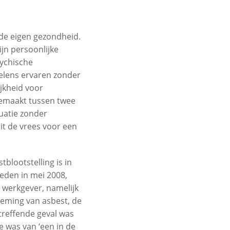
de eigen gezondheid.
jn persoonlijke
sychische
oelens ervaren zonder
jkheid voor
gemaakt tussen twee
tuatie zonder
it de vrees voor een
blootstelling is in
eden in mei 2008,
 werkgever, namelijk
deming van asbest, de
treffende geval was
e was van ‘een in de