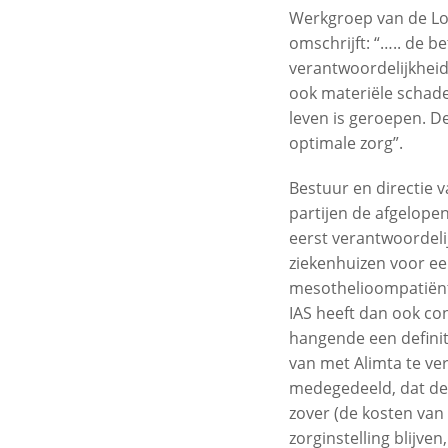
Werkgroep van de Long
omschrijft: “….. de 
verantwoordelijkheid
ook materiële schade
leven is geroepen. D
optimale zorg”.
Bestuur en directie 
partijen de afgelope
eerst verantwoordeli
ziekenhuizen voor ee
mesothelioompatiënt
IAS heeft dan ook co
hangende een definit
van met Alimta te ver
medegedeeld, dat de
zover (de kosten van 
zorginstelling blijve