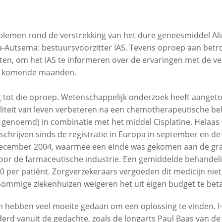
oblemen rond de verstrekking van het dure geneesmiddel A
ga-Autsema: bestuursvoorzitter IAS. Tevens oproep aan bet
n, om het IAS te informeren over de ervaringen met de ver
de komende maanden.
ng tot die oproep. Wetenschappelijk onderzoek heeft aanget
aliteit van leven verbeteren na een chemotherapeutische be
genoemd) in combinatie met het middel Cisplatine. Helaas 
schrijven sinds de registratie in Europa in september en d
 december 2004, waarmee een einde was gekomen aan de grat
door de farmaceutische industrie. Een gemiddelde behandeli
00 per patiënt. Zorgverzekeraars vergoeden dit medicijn nie
 Sommige ziekenhuizen weigeren het uit eigen budget te beta
en hebben veel moeite gedaan om een oplossing te vinden. H
erd vanuit de gedachte, zoals de longarts Paul Baas van 