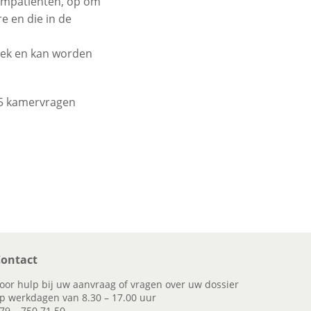
oompatiënten, op om
e en die in de
iek en kan worden
05 kamervragen
ontact
oor hulp bij uw aanvraag of vragen over uw dossier
p werkdagen van 8.30 – 17.00 uur
79 – 750 71 50