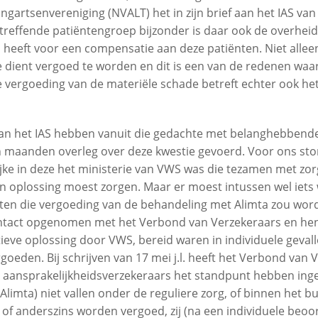
artsenvereniging (NVALT) het in zijn brief aan het IAS van 1
betreffende patiëntengroep bijzonder is daar ook de overhei
 heeft voor een compensatie aan deze patiënten. Niet alle
 dient vergoed te worden en dit is een van de redenen waar
e vergoeding van de materiële schade betreft echter ook he
van het IAS hebben vanuit die gedachte met belanghebbend
n maanden overleg over deze kwestie gevoerd. Voor ons st
jke in deze het ministerie van VWS was die tezamen met zo
n oplossing moest zorgen. Maar er moest intussen wel iet
en die vergoeding van de behandeling met Alimta zou wor
ntact opgenomen met het Verbond van Verzekeraars en hen 
ieve oplossing door VWS, bereid waren in individuele geval
goeden. Bij schrijven van 17 mei j.l. heeft het Verbond van
 aansprakelijkheidsverzekeraars het standpunt hebben in
Alimta) niet vallen onder de reguliere zorg, of binnen het b
n, of anderszins worden vergoed, zij (na een individuele beo