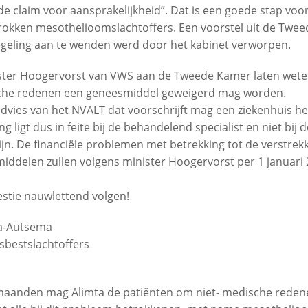
 claim voor aansprakelijkheid”. Dat is een goede stap voor
trokken mesothelioomslachtoffers. Een voorstel uit de Tw
geling aan te wenden werd door het kabinet verworpen.
ister Hoogervorst van VWS aan de Tweede Kamer laten weten
che redenen een geneesmiddel geweigerd mag worden.
dvies van het NVALT dat voorschrijft mag een ziekenhuis het
g ligt dus in feite bij de behandelend specialist en niet bij d
ijn. De financiële problemen met betrekking tot de verstrek
ddelen zullen volgens minister Hoogervorst per 1 januari 20
westie nauwlettend volgen!
ga-Autsema
Asbestslachtoffers
aanden mag Alimta de patiënten om niet- medische reden