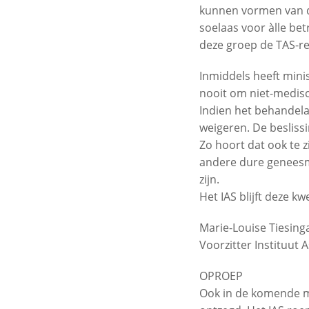
kunnen vormen van de
soelaas voor àlle be
deze groep de TAS-re
Inmiddels heeft min
nooit om niet-medis
Indien het behandela
weigeren. De beslissin
Zo hoort dat ook te z
andere dure geneesmi
zijn.
Het IAS blijft deze k
Marie-Louise Tiesin
Voorzitter Instituut 
OPROEP
Ook in de komende m