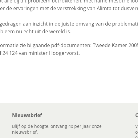
pt alle bij dit probleem betrokkenen, met name mesotheli
er de ervaringen met de verstrekking van Alimta tot dusverr
gedragen aan inzicht in de juiste omvang van de problemat
obleem nu echt uit de wereld is.
formatie zie bijgaande pdf-documenten: Tweede Kamer 20
ef 24 124 van minister Hoogervorst.
Nieuwsbrief
C
Blijf op de hoogte, ontvang 4x per jaar onze
V
nieuwsbrief.
o
0