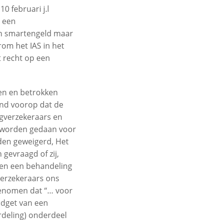
0 februari j.l
d een
en smartengeld maar
om het IAS in het
t recht op een
en en betrokken
ond voorop dat de
rgverzekeraars en
s worden gedaan voor
den geweigerd, Het
gevraagd of zij,
len een behandeling
 Verzekeraars ons
genomen dat “… voor
udget van een
ordeling) onderdeel