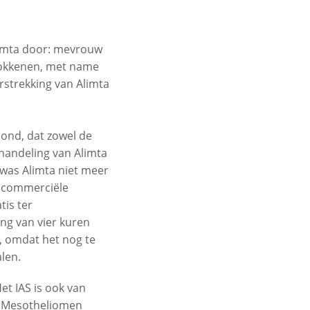
limta door: mevrouw
rokkenen, met name
strekking van Alimta
oond, dat zowel de
handeling van Alimta
was Alimta niet meer
e commerciële
is ter
ng van vier kuren
t, omdat het nog te
len.
et IAS is ook van
de Mesotheliomen