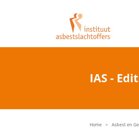
IAS - Edi
Home
>
Asbest en G