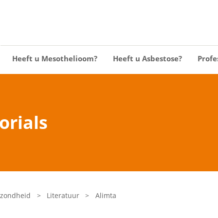
Heeft u Mesothelioom?
Heeft u Asbestose?
Profe
torials
ezondheid
>
Literatuur
>
Alimta