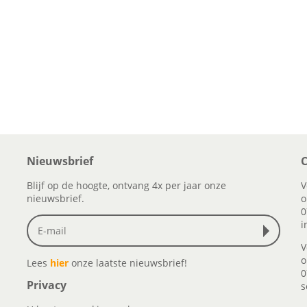
Nieuwsbrief
C
Blijf op de hoogte, ontvang 4x per jaar onze
V
nieuwsbrief.
o
0
i
V
o
Lees
hier
onze laatste nieuwsbrief!
0
Privacy
s