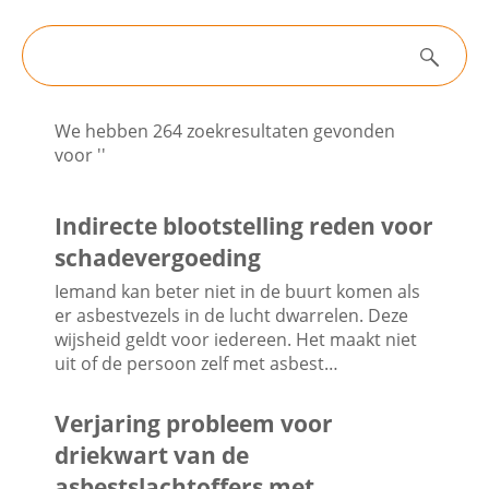
Filters
Contactgegevens
Zoeken
Nieuws
We hebben 264 zoekresultaten gevonden
Zoeken
voor ''
Algemene informatie
Indirecte blootstelling reden voor
schadevergoeding
Iemand kan beter niet in de buurt komen als
Nieuwsarchief
er asbestvezels in de lucht dwarrelen. Deze
wijsheid geldt voor iedereen. Het maakt niet
uit of de persoon zelf met asbest…
Verjaring probleem voor
driekwart van de
asbestslachtoffers met