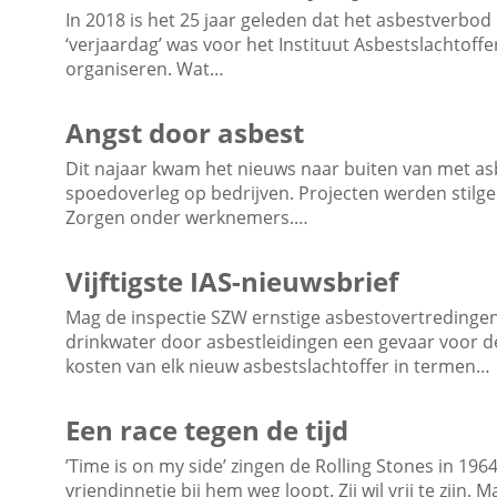
In 2018 is het 25 jaar geleden dat het asbestverbo
‘verjaardag’ was voor het Instituut Asbestslachtof
organiseren. Wat…
Angst door asbest
Dit najaar kwam het nieuws naar buiten van met asbe
spoedoverleg op bedrijven. Projecten werden stilge
Zorgen onder werknemers.…
Vijftigste IAS-nieuwsbrief
Mag de inspectie SZW ernstige asbestovertredinge
drinkwater door asbestleidingen een gevaar voor 
kosten van elk nieuw asbestslachtoffer in termen…
Een race tegen de tijd
’Time is on my side’ zingen de Rolling Stones in 196
vriendinnetje bij hem weg loopt. Zij wil vrij te zijn. 