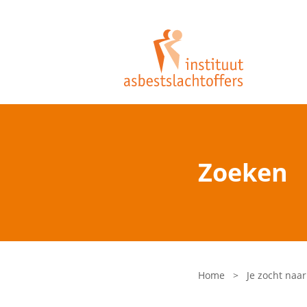
Zoeken
Home
>
Je zocht naar