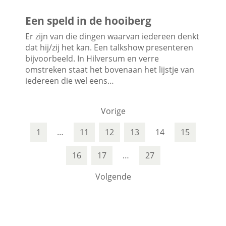
Een speld in de hooiberg
Er zijn van die dingen waarvan iedereen denkt
dat hij/zij het kan. Een talkshow presenteren
bijvoorbeeld. In Hilversum en verre
omstreken staat het bovenaan het lijstje van
iedereen die wel eens…
Vorige
1
…
11
12
13
14
15
16
17
…
27
Volgende