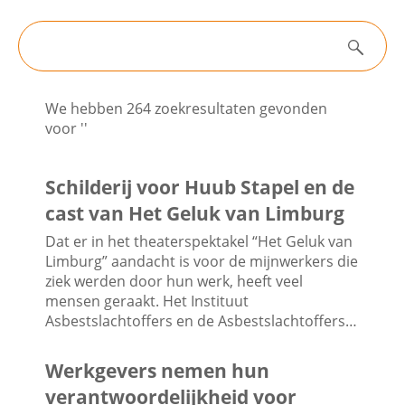
Filters
Contactgegevens
Zoeken
Nieuws
We hebben 264 zoekresultaten gevonden
Zoeken
voor ''
Algemene informatie
Schilderij voor Huub Stapel en de
cast van Het Geluk van Limburg
Dat er in het theaterspektakel “Het Geluk van
Nieuwsarchief
Limburg” aandacht is voor de mijnwerkers die
ziek werden door hun werk, heeft veel
mensen geraakt. Het Instituut
Asbestslachtoffers en de Asbestslachtoffers…
Werkgevers nemen hun
verantwoordelijkheid voor